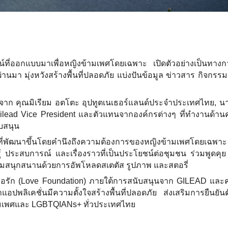
ี่ออกแบบมาเพื่อหญิงข้ามเพศโดยเฉพาะ เปิดตัวอย่างเป็นทาง
่านมา มุ่งหวังสร้างพื้นที่ปลอดภัย แบ่งปันข้อมูล ข่าวสาร กิจกรร
ยรติจาก คุณมิเรียม อตโตะ อุปทูตเนเธอร์แลนด์ประจำประเทศไทย, น
, Gilead Vice President และตัวแทนจากองค์กรต่างๆ ที่ทำงานด้า
บสนุน
ที่พัฒนาขึ้นโดยคำนึงถึงความต้องการของหญิงข้ามเพศโดยเฉพาะ ผ
ู้ ประสบการณ์ และเรื่องราวที่เป็นประโยชน์ต่อชุมชน ร่วมพูดคุ
วามสนุกสนานด้วยการอัพโหลดสเตตัส รูปภาพ และสตอรี่
ธิเพื่อรัก (Love Foundation) ภายใต้การสนับสนุนจาก GILEAD แล
ปพลิเคชั่นมีความตั้งใจสร้างพื้นที่ปลอดภัย ส่งเสริมการยืนยัน
ามเพศและ LGBTQIANs+ ทั่วประเทศไทย