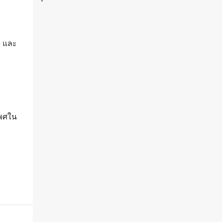
e และ
เพศใน