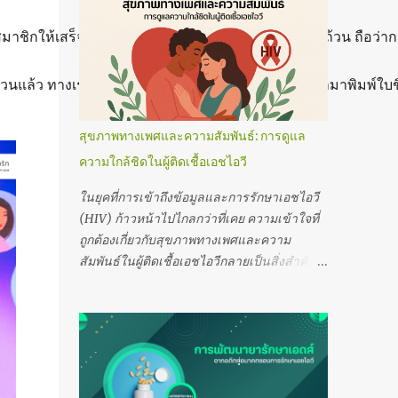
เป็นผู้ช่วยที่ทั้ง “ปลอดภัย” และ “เพิ่มความสุข”
ครสมาชิกให้เสร็จสมบูรณ์ครบถ้วน (*หากข้อความไม่ครบถ้วน ถือว่า
ได้ในเวลาเดียวกัน บทความนี้จะพาคุณมา
ทำความเข้าใจว่า เจลหล่อลื่นคืออะไร จำเป็น
ไหม และควรเลือกแบบไหนให้เหมาะกับ
นแล้ว ทางเราจะรวบรวมรายชื่อผู้ร่วมสนุกทั้งหมด นำมาพิมพ์ใบช
ร่างกายของคุณ พร้อมเคล็ดลับการใช้ที่ถูกต้อง
เพื่อให้ทุกความสัมพันธ์ราบรื่นและมั่นใจมาก
สุขภาพทางเพศและความสัมพันธ์: การดูแล
ขึ้น เจลหล่อลื่นคืออะไร? “เจลหล่อลื่น”
ความใกล้ชิดในผู้ติดเชื้อเอชไอวี
(Lubricant) คือของเหลวหรือเจลที่ใช้เพิ่มความ
ชุ่มชื้นและลดการเสียดสีระหว่างมีเพศสัมพันธ์
ในยุคที่การเข้าถึงข้อมูลและการรักษาเอชไอวี
ไม่ว่าจะเป็นทางช่องคลอด ทวารหนัก หรือการ
(HIV) ก้าวหน้าไปไกลกว่าที่เคย ความเข้าใจที่
ใช้ของเล่นทางเพศ ร่างกายของผู้หญิงตาม
ถูกต้องเกี่ยวกับสุขภาพทางเพศและความ
ธรรมชาติจะมีสารหล่อลื่นจากฮอร์โมนเอสโตร
สัมพันธ์ในผู้ติดเชื้อเอชไอวีกลายเป็นสิ่งสำคัญ
เจน แต่บางครั้งอาจไม่เพียงพอ เช่น ช่วงวัยทอง
ยิ่ง เพราะผู้มีเชื้อเอชไอวีสามารถใช้ชีวิตได้
เครียด พักผ่อนน้อย หรือใช้ยาคุมกำเนิด ส่วน
อย่างปกติ มีความสัมพันธ์ที่มั่นคง และมีสุขภาพ
ผู้ชายหรือคู่รักเพศเดียวกันเองก็สามารถใช้เจล
ทางเพศที่ปลอดภัยไม่แพ้คนทั่วไป บทความนี้ จะ
หล่อลื่นได้เพื่อเพิ่มความรู้สึกสบายและลดการ
พาคุณไปเจาะลึกถึงวิธีการดูแลสุขภาพทางเพศ
ระคายเคือง พูดง่าย ๆ คือ เจลหล่อลื่นไม่ได้...
และความสัมพันธ์ของผู้ติดเชื้อเอชไอวี ทั้งในมิติ
ของร่างกาย จิตใจ และสังคม พร้อมแนวทาง