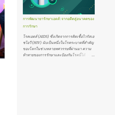
การดูแลใกล้ชิดที่ส่งเสริมคุณภาพชีวิตที่ดีอย่าง
ยั่งยืน ความเข้าใจใหม่เกี่ยวกับเอชไอวีใน
ปัจจุบัน U=U คืออะไร? แนวคิด U=U
การพัฒนายารักษาเอดส์: จากอดีตสู่อนาคตของ
(Undetectable = Untransmittable)
การรักษา
หมายความว่า หากผู้ติดเชื้อเอชไอวีได้รับการ
รักษาด้วยยาต้านไวรัสอย่างต่อเนื่องและ
โรคเอดส์ (AIDS) ซึ่งเกิดจากการติดเชื้อไวรัสเอ
สามารถควบคุมปริมาณไวรัสในเลือดให้ต่ำจน
ชไอวี (HIV) นับเป็นหนึ่งในโรคระบาดที่สำคัญ
ตรวจไม่พบ ก็จะ ไม่สามารถถ่ายทอดเชื้อไปยังคู่
ของโลกในช่วงหลายทศวรรษที่ผ่านมา ความ
นอนได้ ผ่านการมีเพศสัมพันธ์ นี่คือจุดเปลี่ยน
ท้าทายของการรักษาและป้องกันโรคนี้ได้
สำคัญที่ทำให้หลายคนไม่กลัวเอชไอวีเหมือนใน
กระตุ้นให้วงการแพทย์และวิทยาศาสตร์
อดีต และช่วยลดการตีตราทางสังคมอย่างมีนัย
พยายามค้นหาวิธีที่มีประสิทธิภาพในการ
สำคัญ การอยู่ร่วมกับเอชไอวีในยุคใหม่ เอชไอวี
ควบคุมเชื้อเอชไอวี ในบทความนี้ เราจะสำรวจ
ไม่ใช่ "โรคร้ายแรง" อย่างที่เคยเชื่ออีกต่อไป ผู้
เรื่องราวของการพัฒนายารักษาเอดส์ตั้งแต่
ติดเชื้อที่ได้รับการรักษาอย่างเหมาะสม...
อดีตจนถึงปัจจุบัน พร้อมพูดถึงอนาคตของการ
รักษาโรคนี้ รวมถึงบทบาทของวิทยาศาสตร์
และเทคโนโลยีในการสร้างความหวังใหม่ให้
แก่ผู้ป่วยทั่วโลก เอดส์และเอชไอวี: ความเข้าใจ
พื้นฐาน เอชไอวีและเอดส์คืออะไร? เอชไอวี