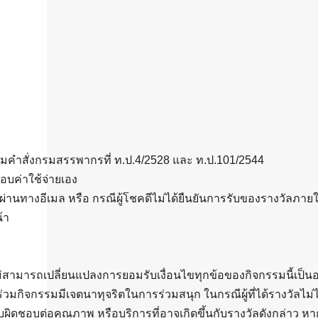
(HIV) หรือไวรัสภูมิคุ้มกันบกพร่องในมนุษย์ เป็น
ไวรัสที่โจมตีระบบภูมิคุ้มกัน โดยเฉพาะเซลล์
CD4 ซึ่งเป็นเซลล์ที่ช่วยร่างกายต่อสู้กับการติด
เชื้อ เอดส์ (AIDS) หรือกลุ่มอาการภูมิคุ้มกัน
บกพร่อง เกิดขึ้นเมื่อระบบภูมิคุ้มกันของร่างกาย
ถูกทำลายจนไม่สามารถป้องกันตนเองจากการ
ติดเชื้อหรือโรคร้ายแรงอื่น ๆ ได้ การแพร่
กระจายของเอชไอวี เชื้อเอชไอวีแพร่กระจาย
ผ่าน: การมีเพศสัมพันธ์ที่ไม่ได้ป้องกัน การใช้
เข็มฉีดยาร่วมกัน การถ่ายทอดจากแม่สู่ลูกใน
บ ตามคำสั่งกรมสรรพากรที่ ท.ป.4/2528 และ ท.ป.101/2544
ระหว่างการตั้งครรภ์ การคลอด หรือการให้นม
ชอบค่าใช้จ่ายเอง
บุตร การรับเลือดหรือผลิตภ...
่านทางอีเมล หรือ กรณีผู้โชคดีไม่ได้ยืนยันการรับของรางวัลภายใ
้า
ไม่สามารถเปลี่ยนแปลงการยอมรับเงื่อนไขทุกข้อของกิจกรรมนี้เป็นอย
อว่าผู้ร่วมกิจกรรมมีเจตนาทุจริตในการร่วมสนุก ในกรณีผู้ที่ได้ราง
ับผิดชอบต่อคุณภาพ หรือบริการที่อาจเกิดขึ้นกับรางวัลดังกล่าว ห