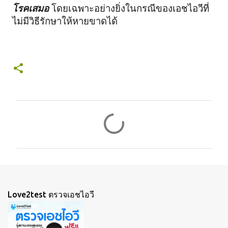
โรคเสมอ
 โดยเฉพาะอย่างยิ่งในกรณีของเอชไอวีที่
ไม่มีวิธีรักษาให้หายขาดได้
ค
ว
า
ม
คิ
ด
Love2test ตรวจเอชไอวี
เ
ห็